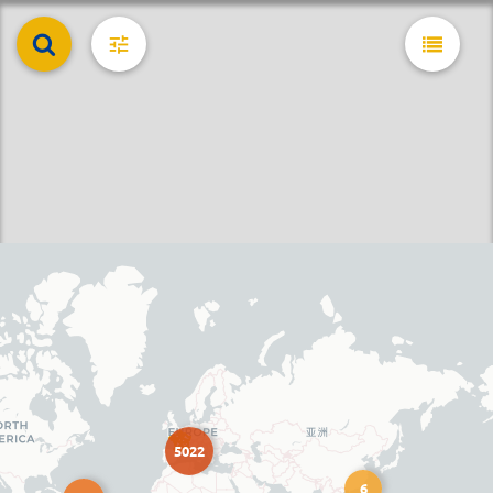
5022
6